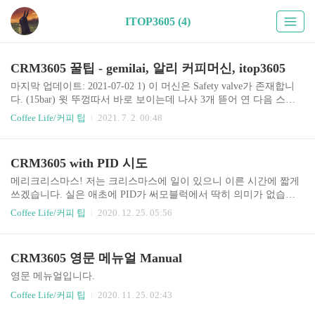
ITOP3605 (4)
CRM3605 꿀팁 - gemilai, 알리 커피머신, itop3605
마지막 업데이트: 2021-07-02 1) 이 머신은 Safety valve가 존재합니
다. (15bar) 윗 뚜껑따서 바로 보이는데 나사 3개 뜯어 연 다음 스프
링을 몸무게 등으로 한번 세게 누르고 다시 넣으면 11bar 고정 가능
Coffee Life/커피 팁
2021. 7. 2. 00:48
합니다. 참고로 힘조절 잘못하면 9 bar도 안나올지 모르니까 도전 정
신 투철한 사람들만 하시길 바랍니다. 저는 OPV 여유가 있어서 나중
에 할 예정입니다. --> 실제로 했는데 OPV 유무가 크게 차이없어서
CRM3605 with PID 시도
원상복구 했습니다. 2) 중국산 제품에 IMS 샤워스크린으로 플렉스
할 수 있습니다. CI 200 IM 사면 되는데 기본 제품이랑 성능 차이는
메리크리스마스! 저는 크리스마스에 일이 있으니 이른 시간에 짧게
거의 없다시피 합니다. 다만 청소가 편해집니다. CI 200 IM이 순정품
쓰겠습니다. 실은 애초에 PID가 써모블럭에서 딱히 의미가 없습니
이랑 같은 크기입니다. 순정품도 마찬가지 이지만 이게 헤드..
다만 (추출수 온도 유지 문제) 그래도 어느 정도 성능이 보여지는지
Coffee Life/커피 팁
2020. 12. 25. 05:56
와 기존 보일러 자체 온도 유지력에 의구심도 있고하여 달아보았습
니다. PID를 달기에 기기의 한계점이 있었지만 우회해서 세팅했습
니다. 온도 세팅도 잘되는데 ... 추출하면 온도가 급락합니다 ㅋㅋ 뭐
CRM3605 영문 메뉴얼 Manual
달아봤자라는 뜻이죠... 의미는 없지만 PID 파라미터를 계속 바꾸면
서 테스트해봤습니다만... 떨어진 온도에 대해 자체적으로 보상 동작
영문 메뉴얼입니다.
(추가 히팅)이 발생하여 최대 전력으로 온도를 회복하려고 합니다.
Coffee Life/커피 팁
2020. 11. 25. 02:43
따라서 PID도 의미없고, 보일러가 동작중 추가 가열된다는 것도 알
았네요. 아무튼 이거 다는 법이랑 세팅기 작성하려고 ..