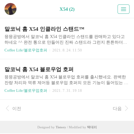
X54 (2)
말코닉 홈 X54 인클라인 스탠드™
​믕믕공방에서 말코닉 홈 X54 인클라인 스탠드를 판매하고 있다고
하네요 ^^ 완전 통으로 만들어진 진짜 스탠드라 그런지 튼튼하더라
고요. 공유드립니다. 아래 내용은 스토어 링크에 있는 내용을 복붙한
Coffee Life/블로우업호퍼
2021. 8. 24. 11:50
것입니다. https://smartstore.naver.com/coffee_blowup/products/5811338
279 말코닉 홈 X54 인클라인 스탠드™ (화렵) : 믕믕공방2 [믕믕공방
2] 블로워 호퍼를 다양하게 제작하여 판매하고 있는 믕믕공방이에
말코닉 홈 X54 블로우업 호퍼
용! (화렵) smartstore.naver.com 앞서 믕믕공방에서 홈바리스타클럽
회원 GENE님과 함께 공동으로 아이디어를 구상하고, 유레카 미뇽
믕믕공방에서 말코닉 홈 X54 블로우업 호퍼를 출시했네요. 완벽한
시리즈 인클라인 스탠드를 최초로 소개한 바 있습니다. ​ ~ 한정수량
잔량 처리와 역류 제어등 블로우업 호퍼의 모든 기능이 들어있는 호
~ 행운의 7% 할인중 \60,000 -..
퍼더라고요. https://smartstore.naver.com/coffee_blowup/products/57501
Coffee Life/블로우업호퍼
2021. 7. 31. 19:18
14819 말코닉 홈 X54 블로우업 호퍼 : 믕믕공방2 [믕믕공방2] 블로워
호퍼를 다양하게 제작하여 판매하고 있는 믕믕공방이에용! (화렵) s
martstore.naver.com 말코닉 홈 X54를 말코닉 그 차제로 사용할 수 있
이전
다음
는 진짜 호퍼 어느 하나 빠진 것 없이 가득 채운 꽉찬 호퍼 믕믕공방
의 말코닉 홈 X54 블로우업 호퍼 ㅡ 호퍼를 돌려 체결하는 방식으로
하단 부속이 분리된 방식입니다. ㅡ 2개의 파츠가 있어 하나는 safety
Designed by
Tistory
/ Modified by
택대리
switch를 담당하고 ..