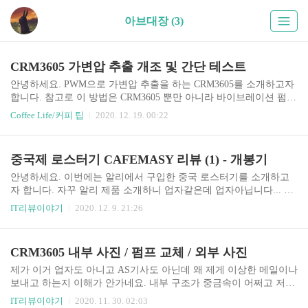
아브대장 (3)
CRM3605 가변압 추출 개조 및 간단 테스트
안녕하세요. PWM으로 가변압 추출을 하는 CRM3605를 소개하고자
합니다. 참고로 이 방법은 CRM3605 뿐만 아니라 바이브레이션 펌프
를 사용하는 모든 기기에 적용 가능합니다. 개조를 성공한 사람들이
Coffee Life/커피 팁
2020. 12. 19. 00:22
생각보다 정보 공유를 하지 않아서 제가 해봅니다; 읽기 전에 알아두
어야 할 점이 있는데 (1) 깔끔한 설치를 위해서는 하우징을 뚫어야
한다. (2) PWM 조작이 생각보다 힘들다. 0-100% 보다는 50-100% 같
중국제 로스터기 CAFEMASY 리뷰 (1) - 개봉기
은 범위를 가진 PWM을 구하면 더 나을 수도 있다. (3) 작업이 생각
보다 쉽다. (4) 본 개조는 테스트용에 불과함 여기에서 사용한 PWM
안녕하세요. 이번에는 알리에서 구입한 중국 로스터기를 소개하고
은 이것으로 그냥 국내에서도 쉽게 구할 수 있는 제품입니다. 저는
자 합니다. 자꾸 알리 제품 소개하니 업자같은데 업자아닙니다... 제
알리에서 샀는데 0.96달러 줬습니다만... 싼게 비지떡이더라고요. A
품명은 CAFEMASY 입니다. 미국의 프레시로스터를 모방한 제품으
IT리뷰이야기
2020. 12. 9. 21:26
C IN과 A..
로 판단됩니다. 단순 개봉기이므로 상세 내용은 다시 포스팅하겠습
니다. 온도조절이 low med high 단계별 설정이라 좀 아쉽습니다. 이
부분은 스위치만 단계식인지, 아니면 실제로 3단계만 존재하는지 파
CRM3605 내부 사진 / 펌프 교체 / 외부 사진
악해볼 필요가 있습니다. 전체적으로 마감이 나쁘지 않다고 느껴지
는데 실린더는 좀... 허접한 손잡이는 상단 뚜껑과 본체를 고정시켜
제가 이거 업자도 아니고 AS기사도 아닌데 왜 제게 이상한 메일이나
주는 역할도 합니다. 본체 열판 및 송풍구입니다. 흔히 팝콘기로 로
보내고 하는지 이해가 안가네요. 내부 구조가 중금속이 어쩌고 저쩌
스팅을 많이 하시는데 딱 그런 모습입니다. 220V 플러그 * 참고) 제
고 그걸 왜 저한테 따지나요. 불안하면 안사시면 되는데요... 제가 장
IT리뷰이야기
2020. 11. 30. 02:03
품 출발은 홍콩에서 했고(홍콩수입) 인보이스는 ..