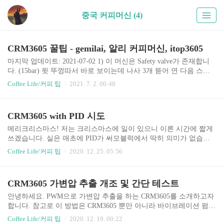
중국 커피머신 (4)
CRM3605 꿀팁 - gemilai, 알리 커피머신, itop3605
마지막 업데이트: 2021-07-02 1) 이 머신은 Safety valve가 존재합니
다. (15bar) 윗 뚜껑따서 바로 보이는데 나사 3개 뜯어 연 다음 스프
링을 몸무게 등으로 한번 세게 누르고 다시 넣으면 11bar 고정 가능
Coffee Life/커피 팁
2021. 7. 2. 00:48
합니다. 참고로 힘조절 잘못하면 9 bar도 안나올지 모르니까 도전 정
신 투철한 사람들만 하시길 바랍니다. 저는 OPV 여유가 있어서 나중
에 할 예정입니다. --> 실제로 했는데 OPV 유무가 크게 차이없어서
CRM3605 with PID 시도
원상복구 했습니다. 2) 중국산 제품에 IMS 샤워스크린으로 플렉스
할 수 있습니다. CI 200 IM 사면 되는데 기본 제품이랑 성능 차이는
메리크리스마스! 저는 크리스마스에 일이 있으니 이른 시간에 짧게
거의 없다시피 합니다. 다만 청소가 편해집니다. CI 200 IM이 순정품
쓰겠습니다. 실은 애초에 PID가 써모블럭에서 딱히 의미가 없습니
이랑 같은 크기입니다. 순정품도 마찬가지 이지만 이게 헤드..
다만 (추출수 온도 유지 문제) 그래도 어느 정도 성능이 보여지는지
Coffee Life/커피 팁
2020. 12. 25. 05:56
와 기존 보일러 자체 온도 유지력에 의구심도 있고하여 달아보았습
니다. PID를 달기에 기기의 한계점이 있었지만 우회해서 세팅했습
니다. 온도 세팅도 잘되는데 ... 추출하면 온도가 급락합니다 ㅋㅋ 뭐
CRM3605 가변압 추출 개조 및 간단 테스트
달아봤자라는 뜻이죠... 의미는 없지만 PID 파라미터를 계속 바꾸면
서 테스트해봤습니다만... 떨어진 온도에 대해 자체적으로 보상 동작
안녕하세요. PWM으로 가변압 추출을 하는 CRM3605를 소개하고자
(추가 히팅)이 발생하여 최대 전력으로 온도를 회복하려고 합니다.
합니다. 참고로 이 방법은 CRM3605 뿐만 아니라 바이브레이션 펌프
따라서 PID도 의미없고, 보일러가 동작중 추가 가열된다는 것도 알
를 사용하는 모든 기기에 적용 가능합니다. 개조를 성공한 사람들이
Coffee Life/커피 팁
2020. 12. 19. 00:22
았네요. 아무튼 이거 다는 법이랑 세팅기 작성하려고 ..