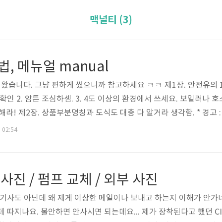
맥널티 (3)
법, 메뉴얼 manual
습니다. 그냥 편하게 썼으니까 참고하세요 ㅋㅋ 제1장. 안전유의 1
확인 2. 암튼 조심하셈. 3. 4도 이상의 환경에서 쓰세요. 보일러나 
심해라! 제2장. 상품부분명칭과 도식도 대충 다 알거라 생각함. * 경고
또한 커피나 커피음료만 만들 수 있어요. 카푸치노나 라떼같은거 ㅇㅇ
. 02:54
사용하면 위험할 수도 있음. 제3장. 조작 설명 A. 초기사용 1. 포장을
한다. (하지만 본체만 멀쩡하면 되고 구성품은 따로 ..
 사진 / 펌프 교체 / 외부 사진
S기사도 아닌데 왜 제게 이상한 메일이나 보내고 하는지 이해가 안가
 따지나요. 불안하면 안사시면 되는데요... 제가 장착된다고 했던 CI 