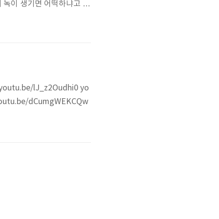
서 녹이 생기면 어떡하냐고 하
사용하셔도 되고요. 나사가
플라스틱 전부 브레빌에서 차
 펌프입니..
u.be/lJ_z2Oudhi0 yo
utu.be/dCumgWEKCQw