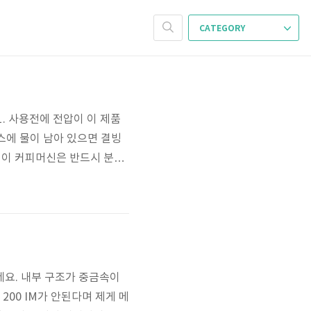
CATEGORY
. 사용전에 전압이 이 제품
호스에 물이 남아 있으면 결빙
 : 이 커피머신은 반드시 분쇄
 우유 스팀이나 차 만들 수
 까고 CRM3605를 영접한
네요. 내부 구조가 중금속이
200 IM가 안된다며 제게 메