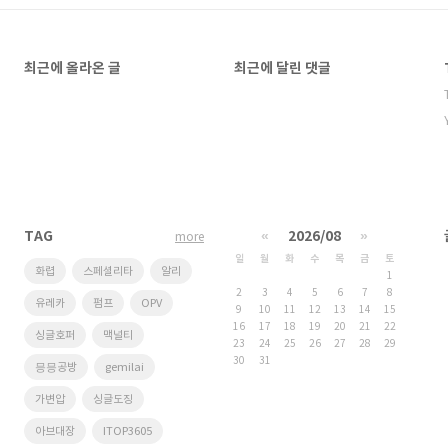
최근에 올라온 글
최근에 달린 댓글
TAG
«
2026/08
»
more
일
월
화
수
목
금
토
화렵
스페셜리타
알리
1
2
3
4
5
6
7
8
유레카
펌프
OPV
9
10
11
12
13
14
15
16
17
18
19
20
21
22
싱글호퍼
맥널티
23
24
25
26
27
28
29
30
31
믕믕공방
gemilai
가변압
싱글도징
아브대장
ITOP3605