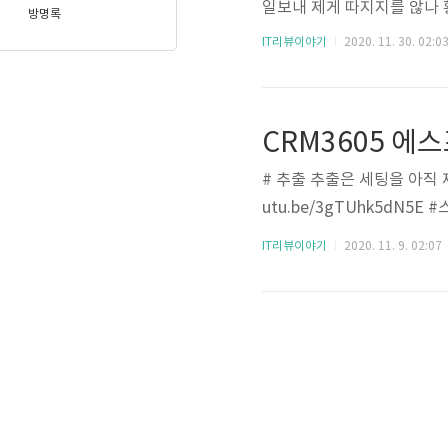
일보내 제게 따지지를 않나 
방명록
시는데 그럼 이 기기를 안쓰
IT리뷰이야기
2020. 11. 30. 02:0
녹슨다는 느낌은 못받았습니
용하는 형태입니다. 우측 사
CRM3605 에
# 추출 추출은 세팅을 아직 제대로
utu.be/3gTUhk5dN5
IT리뷰이야기
2020. 11. 9. 02:07