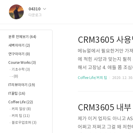
04310
다운로그
분류 전체보기
(64)
CRM3605 사용
새벽이야기
(2)
메뉴얼에서 필요한거만 가져왔
연구이야기
(0)
에 적힌 사양과 맞는지 필히 
Course Works
(3)
해서 고장남 4. 애들 쫌 조
기초수학
(3)
된 커피원두를 사용해야함. 
-
(0)
Coffee Life/커피 팁
2020. 12. 30
있음. 그외에 이상한 용도로 
IT리뷰이야기
(19)
다. 구성품이 다 있는지 확인
IT꿀팁
(16)
Coffee Life
(22)
CRM3605 내부
커피 일상
(8)
커피 팁
(11)
제가 이거 업자도 아니고 A
블로우업호퍼
(3)
어쩌고 저쩌고 그걸 왜 저한테