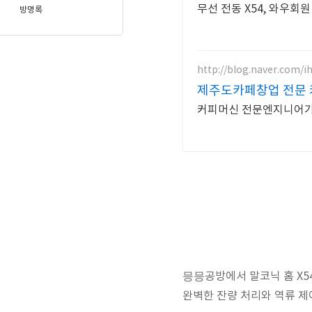
무선 전동 X54, 와우회
방명록
http://blog.naver.com/i
제주도카페창업 전문
커피머신 전문엔지니어가
믕믕공방에서 말코닉 홈 X5
완벽한 잔량 처리와 역류 제