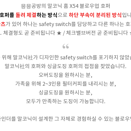
믕믕공방의 말코닉 홈 X54 블로우업 호퍼
호퍼를
돌려 체결
하는 방식
하단 부속이 분리된 방식
으로
입니
파츠
가 있어 하나는 safety switch를 담당하고 다른 하나는
ㅡ 체결형도 곧 준비됩니다 ★ / 체크밸브버전 곧 준비됩니다 
 위해 말코닉社가 디자인한 safety switch를 포기하지 않았
말코닉社의 호퍼와 싱글도징 호퍼의 접점을 찾았습니다.
오버도징을 원하시는 분,
가족을 위해 2~3인용 필터커피를 내리시는 분,
싱글도징을 원하시는 분,
모두가 만족하는 도징이 가능합니다.
라인더를 말코닉이 설계한 그 자체로 경험하실 수 있는 블로우