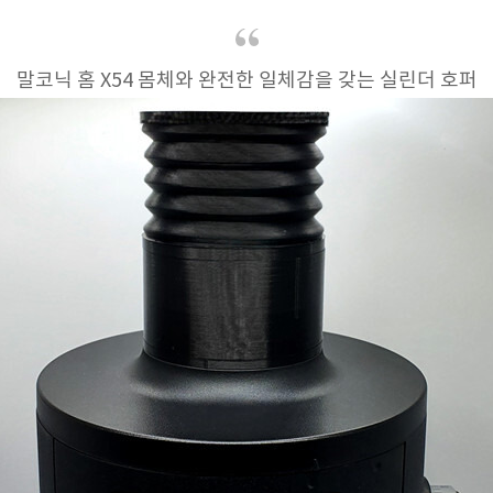
말코닉 홈 X54 몸체와 완전한 일체감을 갖는 실린더 호퍼