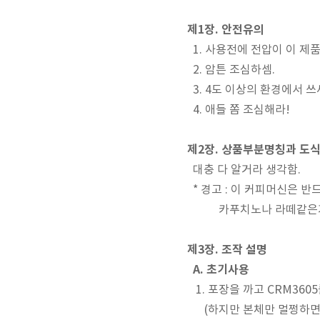
제1장. 안전유의
1. 사용전에 전압이 이 제
2. 암튼 조심하셈.
3. 4도 이상의 환경에서 
4. 애들 쫌 조심해라!
제2장. 상품부분명칭과 도
대충 다 알거라 생각함.
* 경고 : 이 커피머신은 
카푸치노나 라떼같은거 ㅇㅇ
제3장. 조작 설명
A. 초기사용
1. 포장을 까고 CRM360
(하지만 본체만 멀쩡하면 되