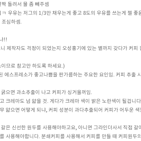
살짝 돌려서 물 좀 빼주셈
됨ㅋ 우유는 저그의 1/3만 채우는게 좋고 8도의 우유를 쓰는게 젤 좋
 조심하셈.
!!
니 제작자도 걱정이 되었는지 오성홍기에 있는 별까지 갖다가 커피 
이므로 참고만 하도록 하세요.)
에스프레소가 좋고나쁨을 판가름하는 주요한 요인임. 커피 추출 시간
 굵으면 과소추출이 나고 커피가 싱거울꺼임.
 크레마도 넘 얇을 것.
게다가 크레마 색이 밝은 노란색이 될겁니다
무 얇으면 어떻게 되냐, 커피 성분이 과다추출되어 커피가 어두운 
 갈은
신선한
원두를 사용해야하고요, 아니면 그라인더사서 직접 갈
를 사용해야합니다. 분쇄커피를 사용해서 커피를 만들 때 커피원두