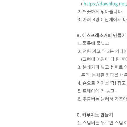
(
https://dawnlog.net
2. 깨끗하게 닦아줍니다.
3. 아래 B랑 C 단계에서 
B. 에스프레소커피 만들기
1. 물통에 물넣고
2. 전원 켜고 약 3분 기다
(그런데 예열이 다 된 후에
3. 분쇄커피 넣고 템퍼로 
주의: 분쇄된 커피를 너무
4. 손으로 기기를 딱! 잡
5. 트레이에 컵 놓고~
6. 추출버튼 눌러서 가즈아
C. 카푸치노 만들기
1. 스팀버튼 누르면 스팀 