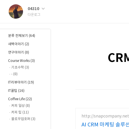
04310
다운로그
분류 전체보기
(64)
새벽이야기
(2)
연구이야기
(0)
CR
Course Works
(3)
기초수학
(3)
-
(0)
IT리뷰이야기
(19)
IT꿀팁
(16)
Coffee Life
(22)
커피 일상
(8)
커피 팁
(11)
http://snapcompany.net
블로우업호퍼
(3)
AI CRM 마케팅 솔루