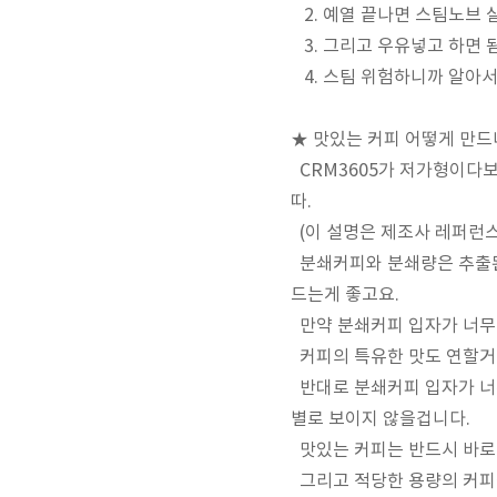
2. 예열 끝나면 스팀노브 
3. 그리고 우유넣고 하면 
4. 스팀 위험하니까 알아서
★ 맛있는 커피 어떻게 만드냐
CRM3605가 저가형이다보
따.
(이 설명은 제조사 레퍼런스
분쇄커피와 분쇄량은 추출된 
드는게 좋고요.
만약 분쇄커피 입자가 너무
커피의 특유한 맛도 연할거고
반대로 분쇄커피 입자가 너
별로 보이지 않을겁니다.
맛있는 커피는 반드시 바로
그리고 적당한 용량의 커피