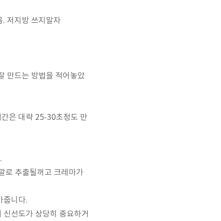
음. 저지방 쓰지말자
잘 만드는 방법을 적어놓았
은 대략 25-30초정도 만
.
색깔로 추출될꺼고 크레마가
아줍니다.
의 신선도가 상당히 중요하거