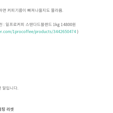
면 커피기름이 빠져나올지도 몰라욤.
 : 일프로커피 스탠다드블랜드 1kg 14800원
ver.com/1procoffee/products/3442650474
)
요
런 말입니다.
세팅 리셋