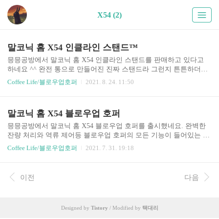
X54 (2)
말코닉 홈 X54 인클라인 스탠드™
​믕믕공방에서 말코닉 홈 X54 인클라인 스탠드를 판매하고 있다고
하네요 ^^ 완전 통으로 만들어진 진짜 스탠드라 그런지 튼튼하더라
고요. 공유드립니다. 아래 내용은 스토어 링크에 있는 내용을 복붙한
Coffee Life/블로우업호퍼
2021. 8. 24. 11:50
것입니다. https://smartstore.naver.com/coffee_blowup/products/5811338
279 말코닉 홈 X54 인클라인 스탠드™ (화렵) : 믕믕공방2 [믕믕공방
2] 블로워 호퍼를 다양하게 제작하여 판매하고 있는 믕믕공방이에
말코닉 홈 X54 블로우업 호퍼
용! (화렵) smartstore.naver.com 앞서 믕믕공방에서 홈바리스타클럽
회원 GENE님과 함께 공동으로 아이디어를 구상하고, 유레카 미뇽
믕믕공방에서 말코닉 홈 X54 블로우업 호퍼를 출시했네요. 완벽한
시리즈 인클라인 스탠드를 최초로 소개한 바 있습니다. ​ ~ 한정수량
잔량 처리와 역류 제어등 블로우업 호퍼의 모든 기능이 들어있는 호
~ 행운의 7% 할인중 \60,000 -..
퍼더라고요. https://smartstore.naver.com/coffee_blowup/products/57501
Coffee Life/블로우업호퍼
2021. 7. 31. 19:18
14819 말코닉 홈 X54 블로우업 호퍼 : 믕믕공방2 [믕믕공방2] 블로워
호퍼를 다양하게 제작하여 판매하고 있는 믕믕공방이에용! (화렵) s
martstore.naver.com 말코닉 홈 X54를 말코닉 그 차제로 사용할 수 있
이전
다음
는 진짜 호퍼 어느 하나 빠진 것 없이 가득 채운 꽉찬 호퍼 믕믕공방
의 말코닉 홈 X54 블로우업 호퍼 ㅡ 호퍼를 돌려 체결하는 방식으로
하단 부속이 분리된 방식입니다. ㅡ 2개의 파츠가 있어 하나는 safety
Designed by
Tistory
/ Modified by
택대리
switch를 담당하고 ..