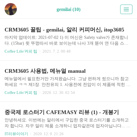
gemilai (10)
CRM3605 꿀팁 - gemilai, 알리 커피머신, itop3605
마지막 업데이트: 2021-07-02 1) 이 머신은 Safety valve가 존재합니
다. (15bar) 윗 뚜껑따서 바로 보이는데 나사 3개 뜯어 연 다음 스프
링을 몸무게 등으로 한번 세게 누르고 다시 넣으면 11bar 고정 가능
Coffee Life/커피 팁
2021. 7. 2. 00:48
합니다. 참고로 힘조절 잘못하면 9 bar도 안나올지 모르니까 도전 정
신 투철한 사람들만 하시길 바랍니다. 저는 OPV 여유가 있어서 나중
에 할 예정입니다. --> 실제로 했는데 OPV 유무가 크게 차이없어서
CRM3605 사용법, 메뉴얼 manual
원상복구 했습니다. 2) 중국산 제품에 IMS 샤워스크린으로 플렉스
할 수 있습니다. CI 200 IM 사면 되는데 기본 제품이랑 성능 차이는
메뉴얼에서 필요한거만 가져왔습니다. 그냥 편하게 썼으니까 참고
거의 없다시피 합니다. 다만 청소가 편해집니다. CI 200 IM이 순정품
하세요 ㅋㅋ 제1장. 안전유의 1. 사용전에 전압이 이 제품에 적힌 사
이랑 같은 크기입니다. 순정품도 마찬가지 이지만 이게 헤드..
양과 맞는지 필히 확인 2. 암튼 조심하셈. 3. 4도 이상의 환경에서 쓰
Coffee Life/커피 팁
2020. 12. 30. 02:54
세요. 보일러나 호스에 물이 남아 있으면 결빙해서 고장남 4. 애들
쫌 조심해라! 제2장. 상품부분명칭과 도식도 대충 다 알거라 생각함.
* 경고 : 이 커피머신은 반드시 분쇄된 커피원두를 사용해야함. 또한
중국제 로스터기 CAFEMASY 리뷰 (1) - 개봉기
커피나 커피음료만 만들 수 있어요. 카푸치노나 라떼같은거 ㅇㅇ 우
유 스팀이나 차 만들 수 있음. 그외에 이상한 용도로 사용하면 위험
안녕하세요. 이번에는 알리에서 구입한 중국 로스터기를 소개하고
할 수도 있음. 제3장. 조작 설명 A. 초기사용 1. 포장을 까고 CRM360
자 합니다. 자꾸 알리 제품 소개하니 업자같은데 업자아닙니다... 제
5를 영접한다. 구성품이 다 있는지 확인한다. (하지만 본체만 멀쩡하
품명은 CAFEMASY 입니다. 미국의 프레시로스터를 모방한 제품으
IT리뷰이야기
2020. 12. 9. 21:26
면 되고 구성품은 따로 ..