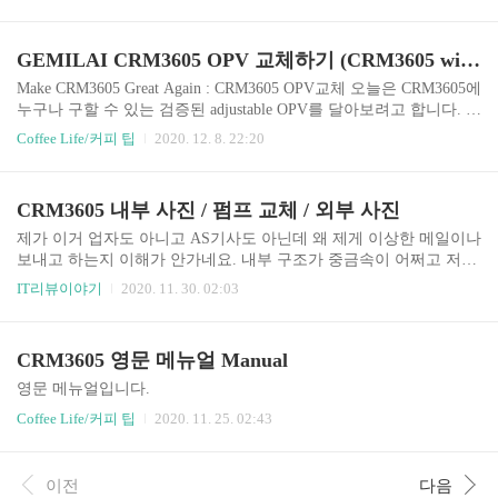
로 판단됩니다. 단순 개봉기이므로 상세 내용은 다시 포스팅하겠습
니다. 온도조절이 low med high 단계별 설정이라 좀 아쉽습니다. 이
부분은 스위치만 단계식인지, 아니면 실제로 3단계만 존재하는지 파
GEMILAI CRM3605 OPV 교체하기 (CRM3605 with adjustable OPV)
악해볼 필요가 있습니다. 전체적으로 마감이 나쁘지 않다고 느껴지
는데 실린더는 좀... 허접한 손잡이는 상단 뚜껑과 본체를 고정시켜
Make CRM3605 Great Again : CRM3605 OPV교체 오늘은 CRM3605에
주는 역할도 합니다. 본체 열판 및 송풍구입니다. 흔히 팝콘기로 로
누구나 구할 수 있는 검증된 adjustable OPV를 달아보려고 합니다. 미
스팅을 많이 하시는데 딱 그런 모습입니다. 220V 플러그 * 참고) 제
국 아마존에서 쉽게 구입할 수 있으며... 이베이 등에서 다양하게 판
Coffee Life/커피 팁
2020. 12. 8. 22:20
품 출발은 홍콩에서 했고(홍콩수입) 인보이스는 ..
매하고 있는 부품인데 그것은 바로바로 브레빌 900 시리즈의 OPV입
니다. (Made in USA) 플라스틱 쪼가리라고 무시하기에는 브레빌920
에도 달려있는 검증된 부품입니다. 실은 이전에 황동 OPV를 달아봤
CRM3605 내부 사진 / 펌프 교체 / 외부 사진
는데... 황동 OPV가 기기값 절반에 육박할 뿐만 아니라 너무 커서 작
은 공간에 맞지 않았고요 그리고 구하기도 어려웠고 해서 그냥 순정
제가 이거 업자도 아니고 AS기사도 아닌데 왜 제게 이상한 메일이나
상태로 스프링 조절하여 사용하고 있었습니다. (참고: .dawnlog.net/1
보내고 하는지 이해가 안가네요. 내부 구조가 중금속이 어쩌고 저쩌
45) 하지만 20달러라면 OPV 체험할만 할..
고 그걸 왜 저한테 따지나요. 불안하면 안사시면 되는데요... 제가 장
IT리뷰이야기
2020. 11. 30. 02:03
착된다고 했던 CI 200 IM가 안된다며 제게 메일보내 제게 따지지를
않나 황당해서 올립니다. 그룹헤드는 중앙 출수 입니다. 나사랑 맞닿
으면서 녹이 생기면 어떡하냐고 하시는데 그럼 이 기기를 안쓰셔야
CRM3605 영문 메뉴얼 Manual
겠습니다. 비슷한 기기들의 녹슬지 않는 나사를 굳이 구하여서 사용
하셔도 되고요. 나사가 녹슨다는 느낌은 못받았습니다. 상단분해하
영문 메뉴얼입니다.
면 이렇습니다. 브레빌과 크게 다르지 않은 구조고 플라스틱 전부 브
Coffee Life/커피 팁
2020. 11. 25. 02:43
레빌에서 차용하는 형태입니다. 우측 사진은 하단 분해한 것인데 우
측 튜브는 급수이고 하단 튜브 연결된 곳은 펌프입니..
이전
다음